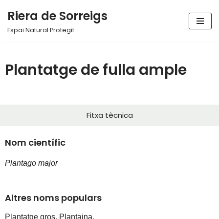
Riera de Sorreigs
Vés
Espai Natural Protegit
al
contingut
Plantatge de fulla ample
Fitxa tècnica
Nom científic
Plantago major
Altres noms populars
Plantatge gros, Plantaina,