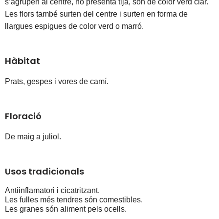
s’agrupen al centre, no presenta tija, són de color verd clar. 
Les flors també surten del centre i surten en forma de 
llargues espigues de color verd o marró.
Hàbitat
Prats, gespes i vores de camí. 
Floració
De maig a juliol.
Usos tradicionals
Antiinflamatori i cicatritzant.
Les fulles més tendres són comestibles. 
Les granes són aliment pels ocells.