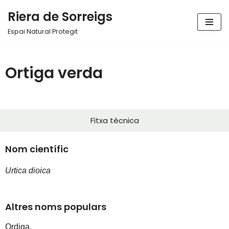
Riera de Sorreigs
Vés
Espai Natural Protegit
al
contingut
Ortiga verda
Fitxa tècnica
Nom científic
Urtica dioica
Altres noms populars
Ordiga,