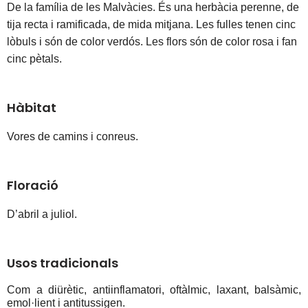
De la família de les Malvàcies. És una herbàcia perenne, de 
tija recta i ramificada, de mida mitjana. Les fulles tenen cinc 
lòbuls i són de color verdós. Les flors són de color rosa i fan 
cinc pètals.
Hàbitat
Vores de camins i conreus. 
Floració
D’abril a juliol.
Usos tradicionals
Com a diürètic, antiinflamatori, oftàlmic, laxant, balsàmic, 
emol·lient i antitussigen. 