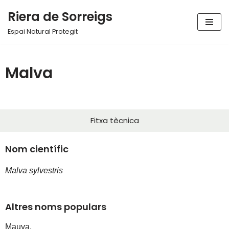
Riera de Sorreigs
Vés
Espai Natural Protegit
al
contingut
Malva
Fitxa tècnica
Nom científic
Malva sylvestris
Altres noms populars
Mauva,