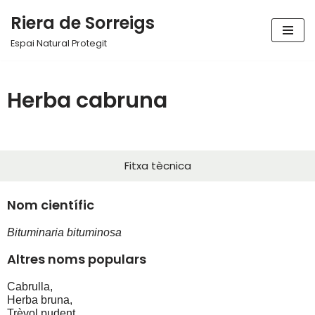
Riera de Sorreigs
Vés
Espai Natural Protegit
al
contingut
Herba cabruna
Fitxa tècnica
Nom científic
Bituminaria bituminosa
Altres noms populars
Cabrulla, 
Herba bruna, 
Trèvol pudent.