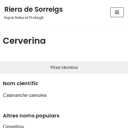
Riera de Sorreigs
Vés
Espai Natural Protegit
al
contingut
Cerverina
Fitxa tècnica
Nom científic
Catananche caerulea
Altres noms populars
Cervellina, 