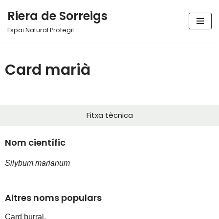
Riera de Sorreigs
Vés
Espai Natural Protegit
al
contingut
Card marià
Fitxa tècnica
Nom científic
Silybum marianum
Altres noms populars
Card burral, 