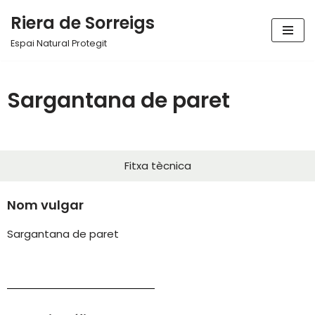
Riera de Sorreigs
Vés
Espai Natural Protegit
al
contingut
Sargantana de paret
Fitxa tècnica
Nom vulgar
Sargantana de paret