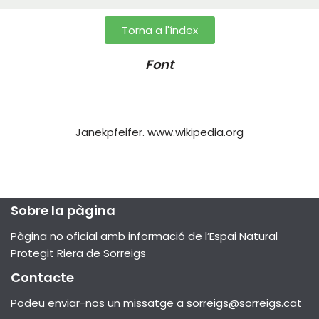
Torna a l'índex
Font
Janekpfeifer. www.wikipedia.org
Sobre la pàgina
Pàgina no oficial amb informació de l’Espai Natural
Protegit Riera de Sorreigs
Contacte
Podeu enviar-nos un missatge a
sorreigs@sorreigs.cat